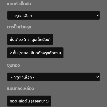
แบบหัวเข็มขัด
การปั๊มหัวครุฑ
ชั้นเดียว (ครุฑนูนเล็กน้อย)
2 ชั้น (รายละเอียดตัวครุฑชัดเจน)
ชุบทอง
แบบทองเหลือง
ทองเหลืองใน (สีออกขาว)