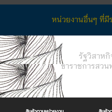
หน่วยงานอื่นๆ ที่
รัฐวิสาหกิจ
รัฐวิสาหกิ
ข้าราชการส่วนท้
การไฟฟ้าฝ่ายผลิต /
การไฟฟ้านครหลวง /
ก
ข้าราชการส่วนท
นครหลวง /
การประปาภูมิภาค /
ไปรษ
กำนัน /ผู้ใหญ่บ้าน/สารวัตรกำนัน/อบ
สินค้าตามหน่วยงาน
สินค้า