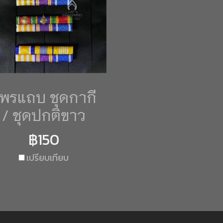
พรแถบ ชุดกากี
/ ชุดปกติขาว
฿150
เปรียบเทียบ