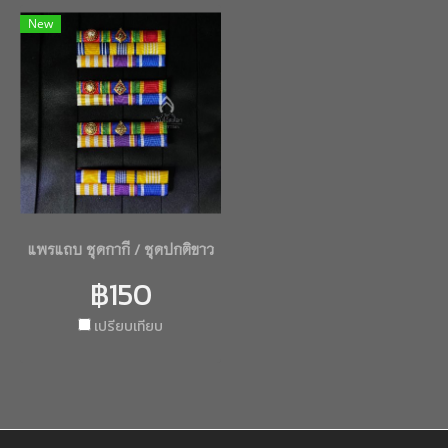
New
แพรแถบ ชุดกากี / ชุดปกติขาว
฿150
เปรียบเทียบ