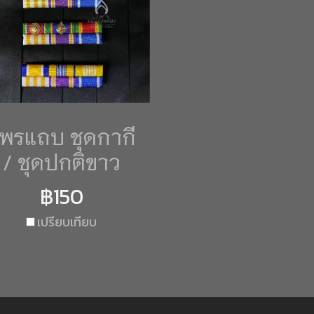
พรแถบ ชุดกากี
/ ชุดปกติขาว
฿150
เปรียบเทียบ