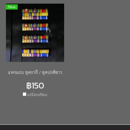
New
แพรแถบ ชุดกากี / ชุดปกติขาว
฿150
เปรียบเทียบ