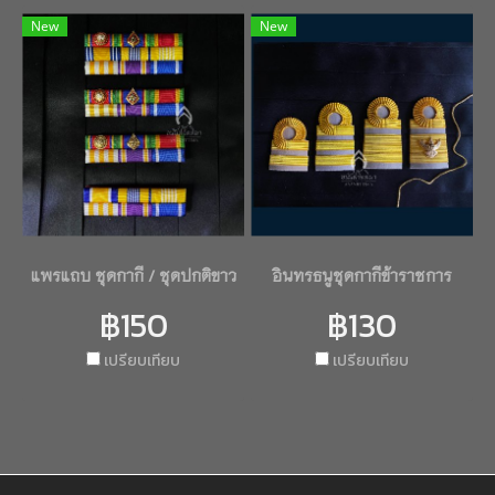
New
New
แพรแถบ ชุดกากี / ชุดปกติขาว
อินทรธนูชุดกากีข้าราชการ
฿150
฿130
เปรียบเทียบ
เปรียบเทียบ